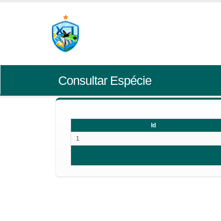
Consultar Espécie
Id
1