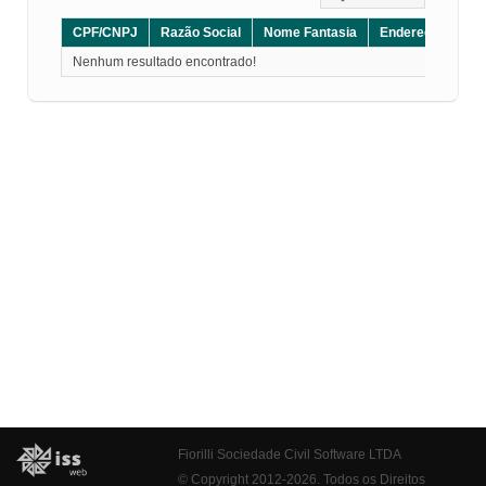
CPF/CNPJ
Razão Social
Nome Fantasia
Endereço
CE
Nenhum resultado encontrado!
Fiorilli Sociedade Civil Software LTDA
© Copyright 2012-2026. Todos os Direitos