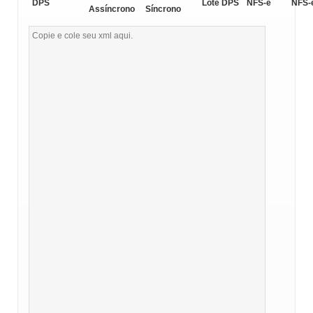
DPS
Lote DPS
NFS-e
NFS-
Assíncrono
Síncrono