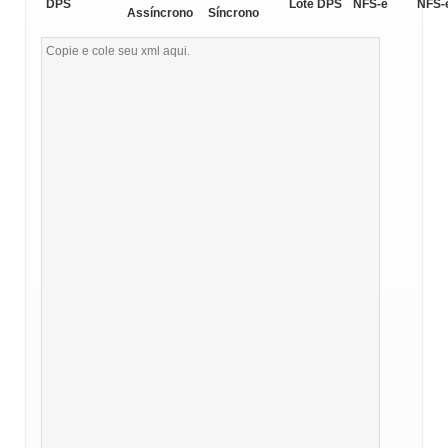
DPS
Lote DPS
NFS-e
NFS-
Assíncrono
Síncrono