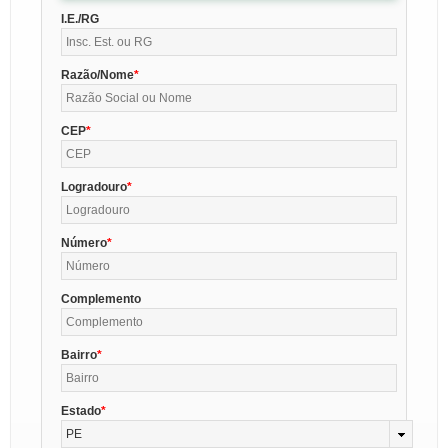
I.E./RG
Razão/Nome
CEP
Logradouro
Número
Complemento
Bairro
Estado
PE