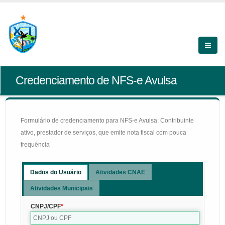
Credenciamento de NFS-e Avulsa
Formulário de credenciamento para NFS-e Avulsa: Contribuinte
ativo, prestador de serviços, que emite nota fiscal com pouca
frequência
Dados do Usuário
Atividades CNAE
Atividades Municipais
CNPJ/CPF