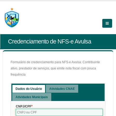
Credenciamento de NFS-e Avulsa
Formulário de credenciamento para NFS-e Avulsa: Contribuinte
ativo, prestador de serviços, que emite nota fiscal com pouca
frequência
Dados do Usuário
Atividades CNAE
Atividades Municipais
CNPJ/CPF