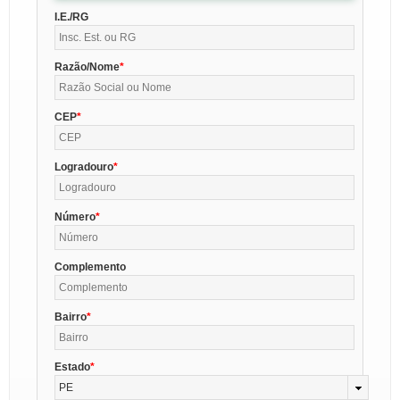
I.E./RG
Razão/Nome
CEP
Logradouro
Número
Complemento
Bairro
Estado
PE