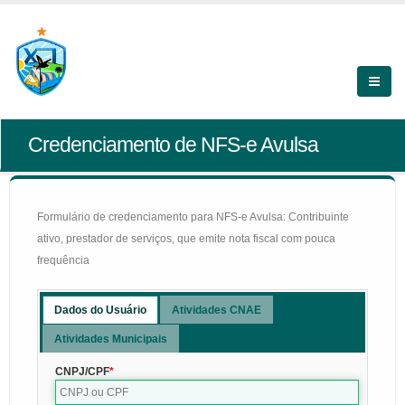
Credenciamento de NFS-e Avulsa
Formulário de credenciamento para NFS-e Avulsa: Contribuinte
ativo, prestador de serviços, que emite nota fiscal com pouca
frequência
Dados do Usuário
Atividades CNAE
Atividades Municipais
CNPJ/CPF