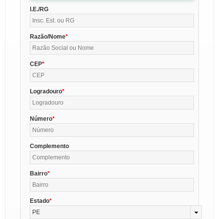
I.E./RG
Razão/Nome
CEP
Logradouro
Número
Complemento
Bairro
Estado
PE