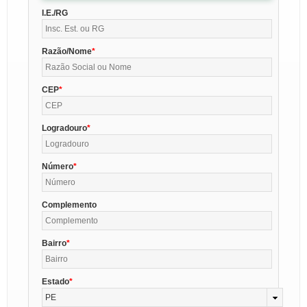
I.E./RG
Razão/Nome
CEP
Logradouro
Número
Complemento
Bairro
Estado
PE