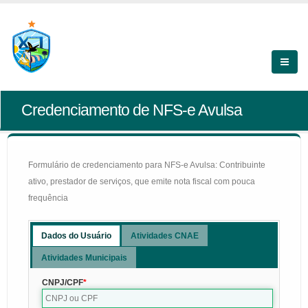
Credenciamento de NFS-e Avulsa
Formulário de credenciamento para NFS-e Avulsa: Contribuinte
ativo, prestador de serviços, que emite nota fiscal com pouca
frequência
Dados do Usuário
Atividades CNAE
Atividades Municipais
CNPJ/CPF