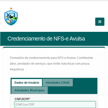
Credenciamento de NFS-e Avulsa
Formulário de credenciamento para NFS-e Avulsa: Contribuinte
ativo, prestador de serviços, que emite nota fiscal com pouca
frequência
Dados do Usuário
Atividades CNAE
Atividades Municipais
CNPJ/CPF