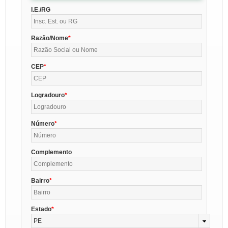
I.E./RG
Razão/Nome
CEP
Logradouro
Número
Complemento
Bairro
Estado
PE