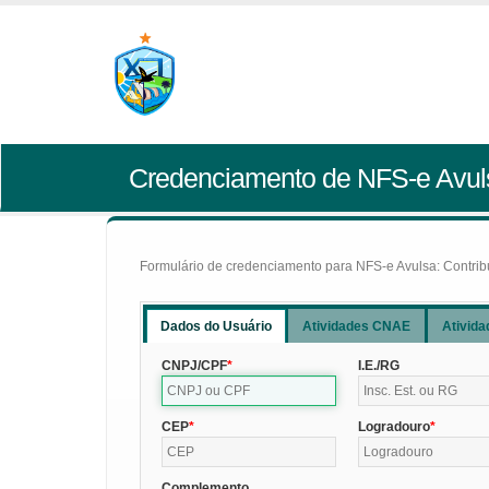
Credenciamento de NFS-e Avul
Formulário de credenciamento para NFS-e Avulsa: Contribui
Dados do Usuário
Atividades CNAE
Ativida
CNPJ/CPF
I.E./RG
CEP
Logradouro
Complemento